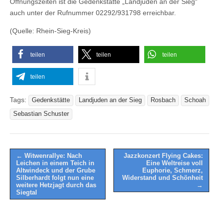
Öffnungszeiten ist die Gedenkstätte „Landjuden an der Sieg“
auch unter der Rufnummer 02292/931798 erreichbar.
(Quelle: Rhein-Sieg-Kreis)
teilen
teilen
teilen
teilen
Tags:
Gedenkstätte
Landjuden an der Sieg
Rosbach
Schoah
Sebastian Schuster
Post
← Witwenrallye: Nach
Jazzkonzert Flying Cakes:
Leichen in einem Teich in
Eine Weltreise voll
navigation
Altwindeck und der Grube
Euphorie, Schmerz,
Silberhardt folgt nun eine
Widerstand und Schönheit
weitere Hetzjagt durch das
→
Siegtal