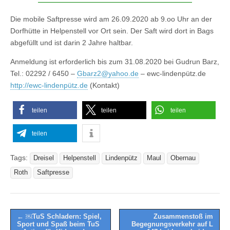
Die mobile Saftpresse wird am 26.09.2020 ab 9.oo Uhr an der
Dorfhütte in Helpenstell vor Ort sein. Der Saft wird dort in Bags
abgefüllt und ist darin 2 Jahre haltbar.
Anmeldung ist erforderlich bis zum 31.08.2020 bei Gudrun Barz,
Tel.: 02292 / 6450 –
Gbarz2@yahoo.de
– ewc-lindenpütz.de
http://ewc-lindenpütz.de
(Kontakt)
teilen
teilen
teilen
teilen
Tags:
Dreisel
Helpenstell
Lindenpütz
Maul
Obernau
Roth
Saftpresse
Post
← ￼TuS Schladern: Spiel,
Zusammenstoß im
Sport und Spaß beim TuS
Begegnungsverkehr auf L
navigation