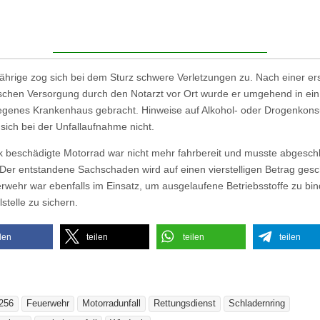
ährige zog sich bei dem Sturz schwere Verletzungen zu. Nach einer er
schen Versorgung durch den Notarzt vor Ort wurde er umgehend in ein
genes Krankenhaus gebracht. Hinweise auf Alkohol- oder Drogenkon
sich bei der Unfallaufnahme nicht.
k beschädigte Motorrad war nicht mehr fahrbereit und musste abgesch
Der entstandene Sachschaden wird auf einen vierstelligen Betrag gesc
rwehr war ebenfalls im Einsatz, um ausgelaufene Betriebsstoffe zu bi
lstelle zu sichern.
ilen
teilen
teilen
teilen
256
Feuerwehr
Motorradunfall
Rettungsdienst
Schladernring