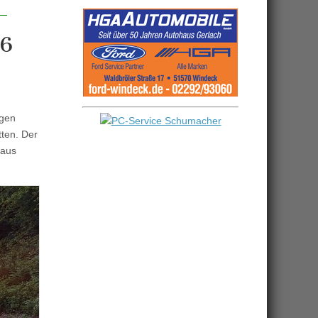
56
egen
tten. Der
 aus