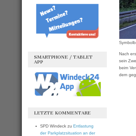
Symbolbi
Nach ers
SMARTPHONE / TABLET
sein Zwe
APP
beim Ver
dem geg
LETZTE KOMMENTARE
SPD Windeck
zu
Entlastung
der Parkplatzsituation an der