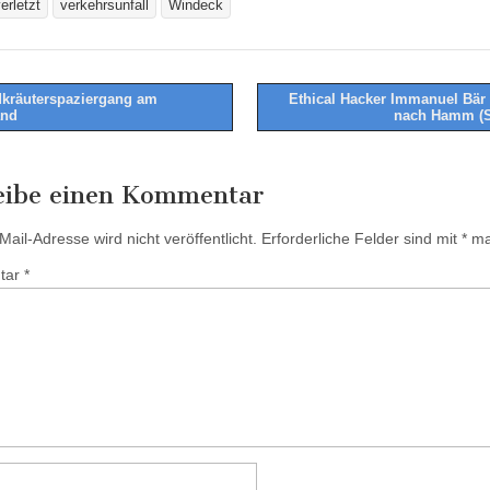
erletzt
verkehrsunfall
Windeck
kräuterspaziergang am
Ethical Hacker Immanuel Bä
and
nach Hamm (S
tion
eibe einen Kommentar
ail-Adresse wird nicht veröffentlicht.
Erforderliche Felder sind mit
*
mar
tar
*