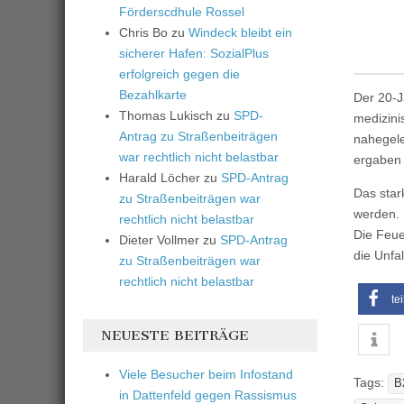
Förderscdhule Rossel
Chris Bo
zu
Windeck bleibt ein
sicherer Hafen: SozialPlus
erfolgreich gegen die
Bezahlkarte
Der 20-J
Thomas Lukisch
zu
SPD-
medizini
Antrag zu Straßenbeiträgen
nahegele
war rechtlich nicht belastbar
ergaben 
Harald Löcher
zu
SPD-Antrag
Das star
zu Straßenbeiträgen war
werden. 
rechtlich nicht belastbar
Die Feue
Dieter Vollmer
zu
SPD-Antrag
die Unfal
zu Straßenbeiträgen war
rechtlich nicht belastbar
te
NEUESTE BEITRÄGE
Viele Besucher beim Infostand
Tags:
B
in Dattenfeld gegen Rassismus