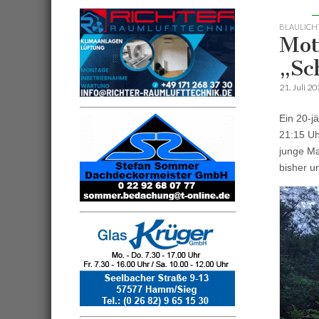
BLAULICH
Mot
„Sc
21. Juli 2
Ein 20-j
21:15 Uh
junge Ma
bisher u