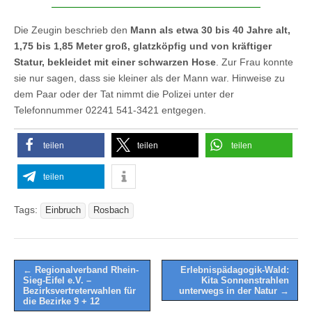
Die Zeugin beschrieb den
Mann als etwa 30 bis 40 Jahre alt,
1,75 bis 1,85 Meter groß, glatzköpfig und von kräftiger
Statur, bekleidet mit einer schwarzen Hose
. Zur Frau konnte
sie nur sagen, dass sie kleiner als der Mann war. Hinweise zu
dem Paar oder der Tat nimmt die Polizei unter der
Telefonnummer 02241 541-3421 entgegen.
teilen
teilen
teilen
teilen
Tags:
Einbruch
Rosbach
Post
← Regionalverband Rhein-
Erlebnispädagogik-Wald:
Sieg-Eifel e.V. –
Kita Sonnenstrahlen
navigation
Bezirksvertreterwahlen für
unterwegs in der Natur →
die Bezirke 9 + 12