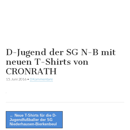
D-Jugend der SG N-B mit
neuen T-Shirts von
CRONRATH
15. Juni 2016
•
0 Kommentare
Post
← Neue T-Shirts für die D-
Jugendfußballer der SG
navigation
Niederhausen-Bierkenbeul