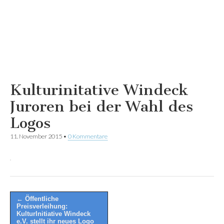
Kulturinitative Windeck
Juroren bei der Wahl des
Logos
11. November 2015
•
0 Kommentare
Post
← Öffentliche
Preisverleihung:
navigation
KulturInitiative Windeck
e.V. stellt ihr neues Logo