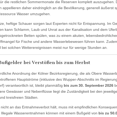
ür die restlichen Sommermonate die Reserven komplett auszugehen. 
 appellieren daher eindringlich an die Bevölkerung, generell äußerst
 Ressource Wasser umzugehen.
ze, heftige Schauer sorgen laut Experten nicht für Entspannung. Im Ge
en kann Schlamm, Laub und Unrat aus der Kanalisation und dem Ufer
usgetrockneten Betten spülen, was zu einem akuten, lebensbedrohliche
ffmangel für Fische und andere Wasserlebewesen führen kann. Zudem
l bei solchen Wetterereignissen meist nur für wenige Stunden an.
Bußgelder bei Verstößen bis zum Herbst
rdliche Anordnung der Kölner Bezirksregierung, die als Obere Wasser
betroffenen Hauptströme (inklusive des Wupper-Abschnitts im Regierun
rf) verantwortlich ist, bleibt planmäßig
bis zum 30. September 2026
b
nere Gewässer und Nebenflüsse liegt die Zuständigkeit bei den jeweilig
und kreisfreien Städten.
 nicht an das Entnahmeverbot hält, muss mit empfindlichen Konseque
 Illegale Wasserentnahmen können mit einem Bußgeld von
bis zu 50.