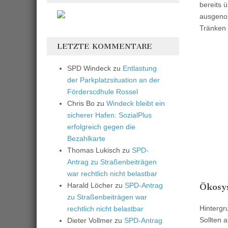
bereits 
ausgenom
Tränken 
LETZTE KOMMENTARE
SPD Windeck
zu
Entlastung
der Parkplatzsituation an der
Förderscdhule Rossel
Chris Bo
zu
Windeck bleibt ein
sicherer Hafen: SozialPlus
erfolgreich gegen die
Bezahlkarte
Thomas Lukisch
zu
SPD-
Antrag zu Straßenbeiträgen
war rechtlich nicht belastbar
Harald Löcher
zu
SPD-Antrag
Ökosy
zu Straßenbeiträgen war
Hintergr
rechtlich nicht belastbar
Sollten 
Dieter Vollmer
zu
SPD-Antrag