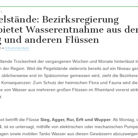
N
elstände: Bezirksregierung
bietet Wasserentnahme aus de
g und anderen Flüssen
6
•
0 Kommentare
ltende Trockenheit der vergangenen Wochen und Monate hinterlässt ti
n der Region. Weil die Pegelstände vielerorts bereits auf ein Niveau g
s üblicherweise erst im Spätsommer gemessen wird, zieht die Bezirksr
 Konsequenzen: Zum Schutz der heimischen Flora und Fauna wird die
 von Wasser aus mehreren großen Flüssen im Rheinland vorerst strik
t.
ot betrifft die Flüsse
Sieg, Agger, Rur, Erft und Wupper
. Ab Montag,
6
, ist es untersagt, mithilfe von elektrischen oder mechanischen Pumpe
agen sowie mobilen Tanks Wasser aus diesen Gewässern abzuzweige