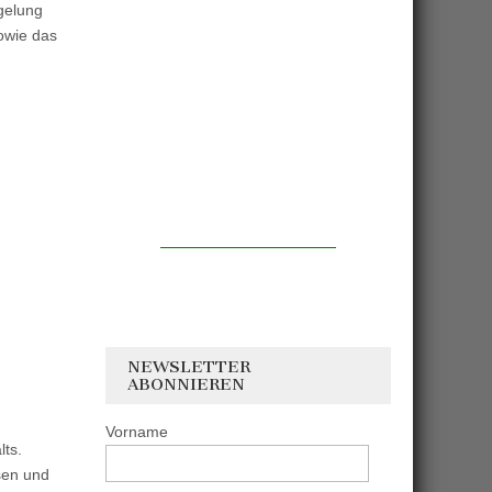
egelung
owie das
NEWSLETTER
ABONNIEREN
Vorname
lts.
sen und