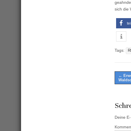
geahndet
sich die
te
Tags:
R
Post
← Erwe
Waldsc
naviga
Schr
Deine E-M
Kommen