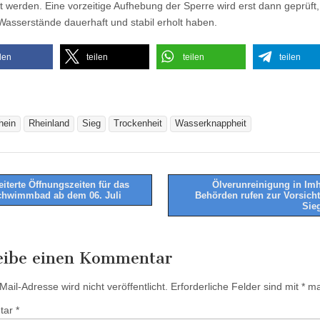
 werden. Eine vorzeitige Aufhebung der Sperre wird erst dann geprüft
 Wasserstände dauerhaft und stabil erholt haben.
ilen
teilen
teilen
teilen
hein
Rheinland
Sieg
Trockenheit
Wasserknappheit
iterte Öffnungszeiten für das
Ölverunreinigung in Im
hwimmbad ab dem 06. Juli
Behörden rufen zur Vorsicht
tion
Sie
eibe einen Kommentar
ail-Adresse wird nicht veröffentlicht.
Erforderliche Felder sind mit
*
mar
tar
*