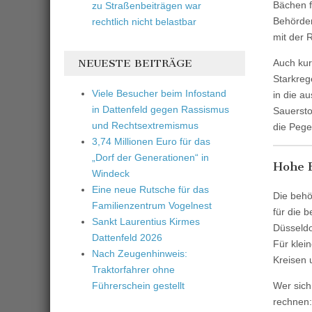
Bächen f
zu Straßenbeiträgen war
Behörden
rechtlich nicht belastbar
mit der
NEUESTE BEITRÄGE
Auch kur
Starkreg
Viele Besucher beim Infostand
in die a
in Dattenfeld gegen Rassismus
Sauersto
und Rechtsextremismus
die Pege
3,74 Millionen Euro für das
„Dorf der Generationen“ in
Hohe 
Windeck
Eine neue Rutsche für das
Die behö
Familienzentrum Vogelnest
für die 
Sankt Laurentius Kirmes
Düsseldo
Dattenfeld 2026
Für klei
Nach Zeugenhinweis:
Kreisen 
Traktorfahrer ohne
Wer sich
Führerschein gestellt
rechnen: