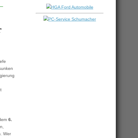
r
efe
esunken
egierung
t
 dem
6.
n,
n. Wer