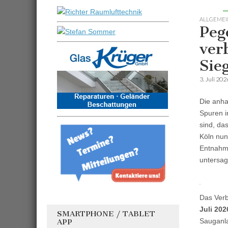
ALLGEMEI
Peg
ver
Sie
3. Juli 202
Die anha
Spuren i
sind, da
Köln nun
Entnahme
untersag
Das Verb
Juli 202
SMARTPHONE / TABLET
Sauganl
APP