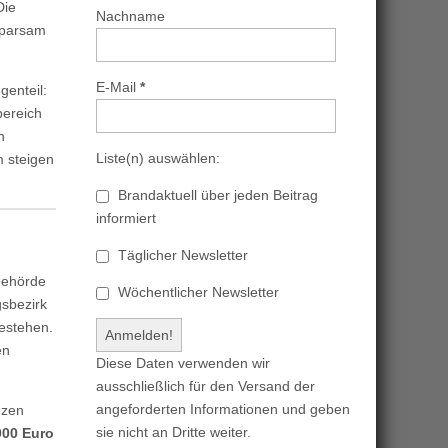
Die
Nachname
 sparsam
E-Mail
*
genteil:
bereich
n
Liste(n) auswählen:
 steigen
Brandaktuell über jeden Beitrag
informiert
Täglicher Newsletter
behörde
Wöchentlicher Newsletter
gsbezirk
estehen.
en
Diese Daten verwenden wir
ausschließlich für den Versand der
angeforderten Informationen und geben
nzen
sie nicht an Dritte weiter.
000 Euro