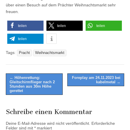
über einen Besuch auf dem Prächter Weihnachtsmarkt sehr
freuen.
teilen
teilen
teilen
teilen
Tags:
Pracht
Weihnachtsmarkt
Post
← Höhenrettung:
Foreplay am 24.11.2023 bei
Gleitschirmflieger nach 2
kabelmetal →
navigation
Stunden aus 30m Höhe
gerettet
Schreibe einen Kommentar
Deine E-Mail-Adresse wird nicht veröffentlicht.
Erforderliche
Felder sind mit
*
markiert