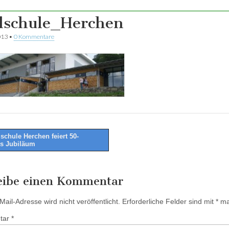
lschule_Herchen
013
•
0 Kommentare
schule Herchen feiert 50-
es Jubiläum
tion
eibe einen Kommentar
ail-Adresse wird nicht veröffentlicht.
Erforderliche Felder sind mit
*
mar
tar
*