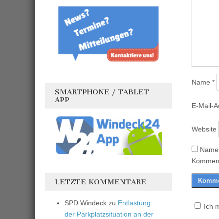
Name
*
SMARTPHONE / TABLET
APP
E-Mail-
Website
Name,
Komment
LETZTE KOMMENTARE
SPD Windeck
zu
Entlastung
Ich 
der Parkplatzsituation an der