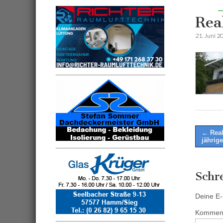
Rea
21. Juni 2
Post
← Real
jährig
naviga
Schr
Deine E-M
Kommen