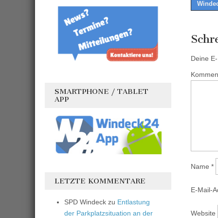
Windec
naviga
Schr
Deine E-M
Kommen
SMARTPHONE / TABLET
APP
Name
*
LETZTE KOMMENTARE
E-Mail-
SPD Windeck
zu
Entlastung
Website
der Parkplatzsituation an der