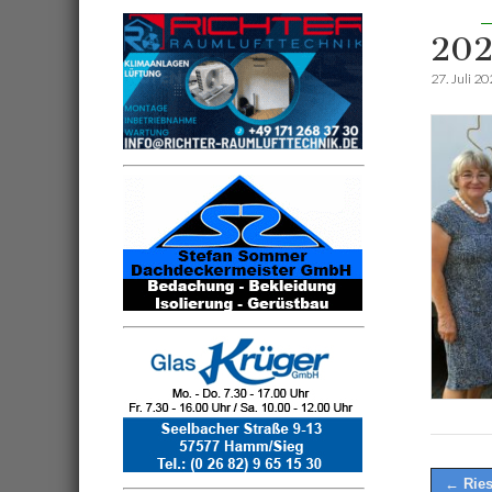
202
27. Juli 2
Post
← Ries