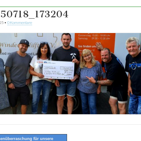
50718_173204
025
•
0 Kommentare
enüberraschung für unsere