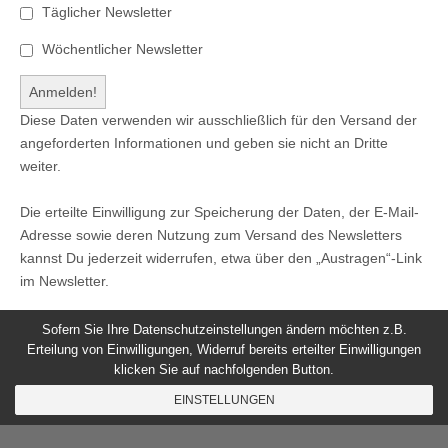
Täglicher Newsletter
Wöchentlicher Newsletter
Diese Daten verwenden wir ausschließlich für den Versand der
angeforderten Informationen und geben sie nicht an Dritte
weiter.
Die erteilte Einwilligung zur Speicherung der Daten, der E-Mail-
Adresse sowie deren Nutzung zum Versand des Newsletters
kannst Du jederzeit widerrufen, etwa über den „Austragen“-Link
im Newsletter.
Sofern Sie Ihre Datenschutzeinstellungen ändern möchten z.B.
Erteilung von Einwilligungen, Widerruf bereits erteilter Einwilligungen
klicken Sie auf nachfolgenden Button.
© 2026
Windeck24
-
Impressum
/
Datenschutzerklärung
/
EINSTELLUNGEN
Nutzungsbedingungen
Magazine Basic
created by
c.bavota
.