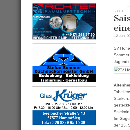
SPORT
Sai
ein
12. Juni 2
SV Höhe 
Sommerpa
Jugendle
Altenhe
Tabellen
Stärken.
gesteckt
Spielmin
Im Gegen
der 13. 