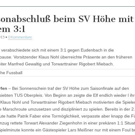
sonabschluß beim SV Höhe mit
em 3:1
015
•
0 Kommentare
verabschiedete sich mit einem 3:1 gegen Eudenbach in die
use. Vorsitzender Klaus Nohl überreichte Präsente an den früheren
iter Manfred Gewaltig und Torwarttrainer Rigobert Miebach.
rfen
– Bei Sonnenschein traf der SV Höhe zum Saisonfinale auf den
siebten TUS Oberpleis. Von Beginn an zeigte die Elf endlich wieder l ih
 Klaus Nohl und Torwarttrainer Rigobert Miebach motivierten die Spieler
e Marschroute umzusetzen und diszipliniert zu spielen. Bereits in der 2.
ute hatte Patrik Faber eine Tormöglichkeit, verpasste aber knapp die F
zug rettete Torwart Alexander Ziegenhohn in einer prekären 1:1 Situat
Spielminute konnte ein Gästespieler Lars Meißner nur mit einem Foul 