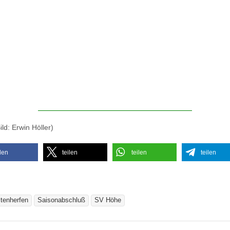
ild: Erwin Höller)
ilen
teilen
teilen
teilen
ltenherfen
Saisonabschluß
SV Höhe