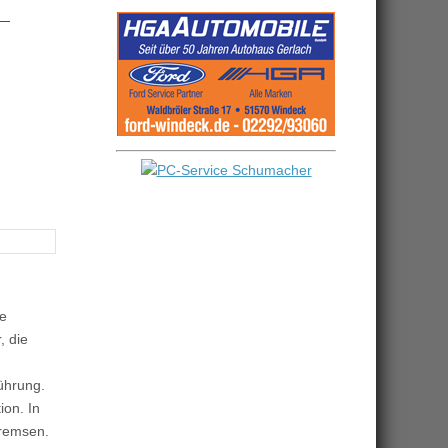
re
, die
ührung.
ion. In
bremsen.