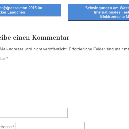
en(s)passaktion 2015 im
Schwingungen am Wasse
cker Ländchen
Internationales Fest
tion
Elektronische 
eibe einen Kommentar
ail-Adresse wird nicht veröffentlicht.
Erforderliche Felder sind mit
*
mar
tar
*
Adresse
*