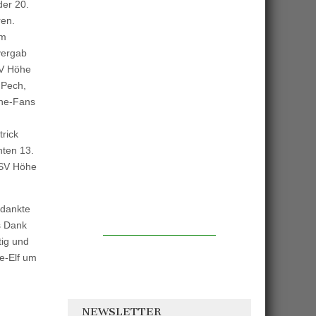
der 20.
ren.
em
vergab
SV Höhe
 Pech,
öhe-Fans
trick
nten 13.
r SV Höhe
edankte
s Dank
tig und
e-Elf um
NEWSLETTER