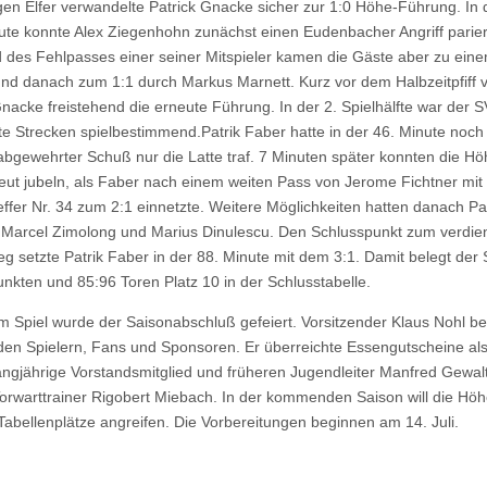
igen Elfer verwandelte Patrick Gnacke sicher zur 1:0 Höhe-Führung. In 
ute konnte Alex Ziegenhohn zunächst einen Eudenbacher Angriff parie
 des Fehlpasses einer seiner Mitspieler kamen die Gäste aber zu ein
und danach zum 1:1 durch Markus Marnett. Kurz vor dem Halbzeitpfiff 
Gnacke freistehend die erneute Führung. In der 2. Spielhälfte war der 
te Strecken spielbestimmend.Patrik Faber hatte in der 46. Minute noch
 abgewehrter Schuß nur die Latte traf. 7 Minuten später konnten die H
eut jubeln, als Faber nach einem weiten Pass von Jerome Fichtner mit
effer Nr. 34 zum 2:1 einnetzte. Weitere Möglichkeiten hatten danach Pa
Marcel Zimolong und Marius Dinulescu. Den Schlusspunkt zum verdie
eg setzte Patrik Faber in der 88. Minute mit dem 3:1. Damit belegt de
unkten und 85:96 Toren Platz 10 in der Schlusstabelle.
 Spiel wurde der Saisonabschluß gefeiert. Vorsitzender Klaus Nohl b
 den Spielern, Fans und Sponsoren. Er überreichte Essengutscheine al
angjährige Vorstandsmitglied und früheren Jugendleiter Manfred Gewal
orwarttrainer Rigobert Miebach. In der kommenden Saison will die Höh
Tabellenplätze angreifen. Die Vorbereitungen beginnen am 14. Juli.