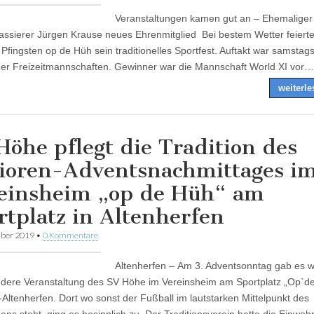
Veranstaltungen kamen gut an – Ehemaliger
assierer Jürgen Krause neues Ehrenmitglied Bei bestem Wetter feiert
Pfingsten op de Hüh sein traditionelles Sportfest. Auftakt war samstag
der Freizeitmannschaften. Gewinner war die Mannschaft World XI vor…
weiterl
Höhe pflegt die Tradition des
ioren-Adventsnachmittages i
einsheim „op de Hüh“ am
rtplatz in Altenherfen
ber 2019
•
0 Kommentare
Altenherfen – Am 3. Adventsonntag gab es w
dere Veranstaltung des SV Höhe im Vereinsheim am Sportplatz „Op`de
Altenherfen. Dort wo sonst der Fußball im lautstarken Mittelpunkt des