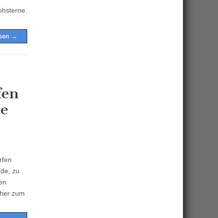
ohsterne.
esen →
fen
de
rfen
de, zu
en
cher zum