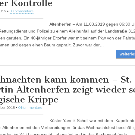
er Kontrolle
2019
•
0 Kommentare
Altenherfen – Am 11.03.2019 gegen 06:30 U
ettungsdienst und Polizei zu einem Alleinunfall auf der Landstraße 312
fen gerufen. Ein 40-jähriger Eitorfer war mit seinem Pkw von der Fahr
men und gegen einen Baum geprallt. Zuvor war der…
weiterl
hnachten kann kommen – St.
tin Altenherfen zeigt wieder s
gische Krippe
ber 2018
•
0 Kommentare
Küster Yannik Scholl war mit dem Kapellen
in Altenherfen mit den Vorbereitungen für das Weihnachtsfest beschäftig
wurden im Wald ausgesucht , abgesägt und in das Kirchengebäude