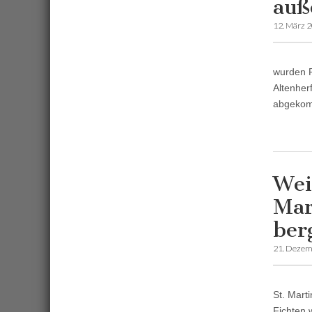
auß
12. März 
wurden R
Altenher
abgekom
Wei
Mar
ber
21. Dezem
St. Mart
Fichten 