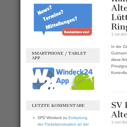
Alt
Lüt
Rin
5. Juli 202
In der Z
SMARTPHONE / TABLET
Gutmanns
APP
diese Arb
Privatgr
Kontroll
SV 
LETZTE KOMMENTARE
Alt
SPD Windeck
zu
Entlastung
5. Juni 20
der Parkplatzsituation an der