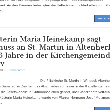
tiert. An den Bäumen befestigten die Helfer/innen Lichterketten und Str
nell…
weiterl
terin Maria Heinekamp sagt
hüss an St. Martin in Altenher
6 Jahre in der Kirchengemein
iv
018
•
0 Kommentare
Die Filialkirche St. Martin in Windeck-Altenhe
 Samstag im Zeichen des Abschiedes von einer in der Kapellengemein
 die Josefskapelle in Gutmannseichen gehört, über Jahrzehnte vetraut
 Küsterin Maria Heinekamp wurde von Pfarrer Hermann-Josef Metzma
ss…