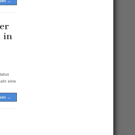
esen →
er
 in
tatus
Jahr eine
esen →