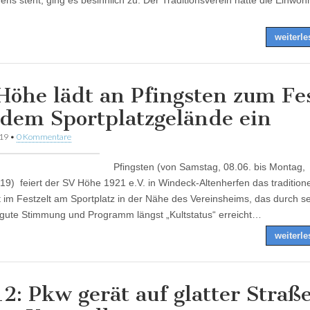
ns steht, ging es besinnlich zu. Der Traditionsverein hatte die Einwoh
weiterl
Höhe lädt an Pfingsten zum Fe
 dem Sportplatzgelände ein
019
•
0 Kommentare
Pfingsten (von Samstag, 08.06. bis Montag,
19) feiert der SV Höhe 1921 e.V. in Windeck-Altenherfen das traditione
t im Festzelt am Sportplatz in der Nähe des Vereinsheims, das durch sei
 gute Stimmung und Programm längst „Kultstatus“ erreicht…
weiterl
12: Pkw gerät auf glatter Straß