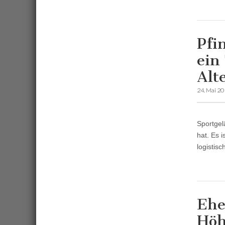
Pfi
ein
Alt
24. Mai 2
Sportgel
hat. Es i
logistis
Ehe
Höh