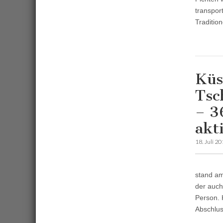
transpor
Traditio
Küs
Tsc
– 3
akt
18. Juli 2
stand am
der auch
Person.
Abschlu