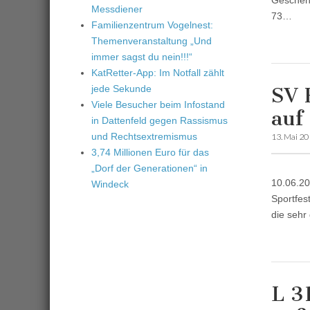
Geschehe
Messdiener
73…
Familienzentrum Vogelnest:
Themenveranstaltung „Und
immer sagst du nein!!!“
KatRetter-App: Im Notfall zählt
jede Sekunde
SV 
Viele Besucher beim Infostand
auf
in Dattenfeld gegen Rassismus
und Rechtsextremismus
13. Mai 2
3,74 Millionen Euro für das
„Dorf der Generationen“ in
10.06.20
Windeck
Sportfes
die sehr
L 3