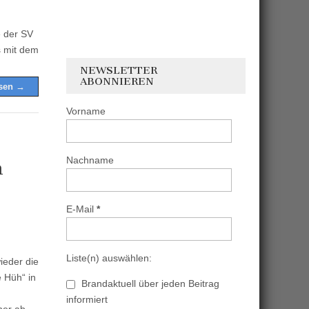
e der SV
s mit dem
NEWSLETTER
ABONNIEREN
esen →
Vorname
Nachname
m
E-Mail
*
Liste(n) auswählen:
ieder die
 Hüh“ in
Brandaktuell über jeden Beitrag
informiert