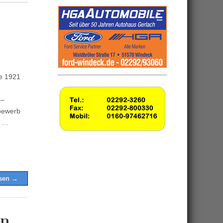
he 1921
 –
tbewerb
r …
esen →
en