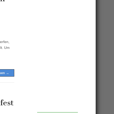
erfen,
lt. Um
esen →
fest