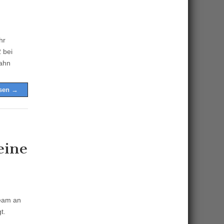
hr
 bei
bahn
esen →
eine
team an
t.