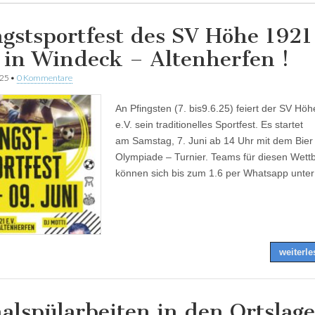
ngstsportfest des SV Höhe 1921
. in Windeck – Altenherfen !
025
•
0 Kommentare
An Pfingsten (7. bis9.6.25) feiert der SV Hö
e.V. sein traditionelles Sportfest. Es startet
am Samstag, 7. Juni ab 14 Uhr mit dem Bier
Olympiade – Turnier. Teams für diesen Wet
können sich bis zum 1.6 per Whatsapp unte
weiterl
alspülarbeiten in den Ortslag