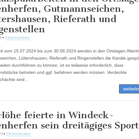
enherfen, Gutmannseichen,
tershausen, Rieferath und
genstellen
4
•
0 Kommentare
eit vom 15.07.2024 bis zum 30.08.2024 werden in den Ortslagen Altenh
eichen, Lüttershausen, Rieferath und Ringenstellen die Kanäle gespü
eiten durchführen zu können, ist es teilweise erforderlich, dass
undstücke betreten und ggf. befahren werden müssen. Verdeckte
schächte sind…
weiterl
Höhe feierte in Windeck-
enherfen sein dreitägiges Sport
23
•
0 Kommentare