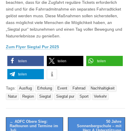
beachten, dass für die Zugfahrt reguläre Tickets erforderlich
sind und für die Fahrradmitnahme ein separates Fahrradticket
gelöst werden muss. Diese Maßnahmen sollen sicherstellen,
dass möglichst viele Menschen die Möglichkeit haben, an
„Siegtal pur“ teilzunehmen und einen Tag voller Bewegung und
Naturerlebnisse zu genießen.
Zum Flyer Siegtal Pur 2025
teilen
teilen
teilen
teilen
Tags:
Ausflug
Erholung
Event
Fahrrad
Nachhaltigkeit
Natur
Region
Siegtal
Siegtal pur
Sport
Verkehr
Post
← ADFC Obere Sieg:
50 Jahre
Radtouren und Termine im
Sonnenbergschule – mit
navigation
Juli
Herz & Unterstützung