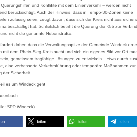
 Querungshilfen und Konflikte mit dem Linienverkehr – werden nicht
end berücksichtigt. Auch der Hinweis, dass in Tempo-30-Zonen keine
eifen zulässig seien, zeugt davon, dass sich der Kreis nicht ausreichen
a beschäftigt hat. Schließlich betrifft die Querung die K55 zur Verbin
e und nicht die genannte Nebenstraße.
fordert daher, dass die Verwaltungsspitze der Gemeinde Windeck erne
 mit dem Rhein-Sieg-Kreis sucht und sich ein eigenes Bild vor Ort mach
sein, gemeinsam tragfähige Lösungen zu entwickeln – etwa durch zusä
tze, eine verbesserte Verkehrsführung oder temporäre Maßnahmen zur
 der Sicherheit.
eil es um Windeck geht
asenbach
Bild: SPD Windeck)
ilen
teilen
teilen
teilen