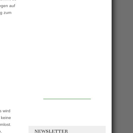
egen auf
eg zum
s wird
 keine
mlost.
NEWSLETTER
e,