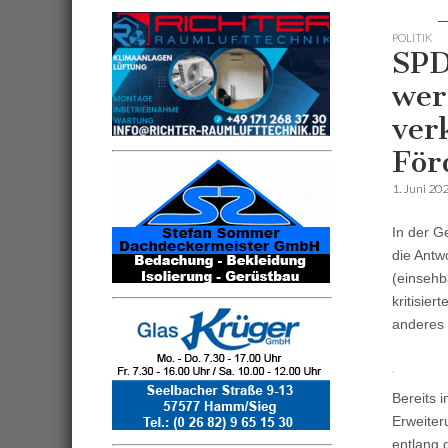
POLITIK
SPD
wer
ver
För
1. Juni 20
In der G
die Antw
(einsehb
kritisier
anderes 
Bereits 
Erweiter
entlang 