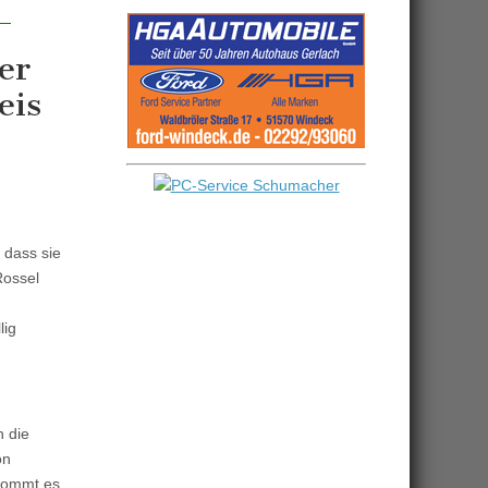
er
eis
 dass sie
Rossel
lig
h die
on
 kommt es