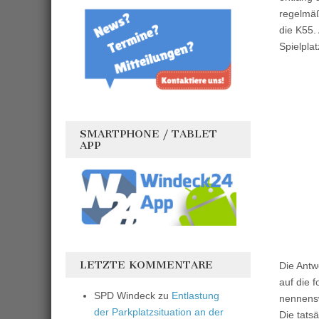
regelmäß
die K55.
Spielplat
SMARTPHONE / TABLET
APP
LETZTE KOMMENTARE
Die Antw
auf die 
SPD Windeck
zu
Entlastung
nennensw
der Parkplatzsituation an der
Die tats