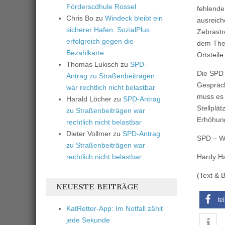
Förderscdhule Rossel
fehlende
Chris Bo
zu
Windeck bleibt ein
ausreich
sicherer Hafen: SozialPlus
Zebrastr
erfolgreich gegen die
dem Them
Bezahlkarte
Ortsteil
Thomas Lukisch
zu
SPD-
Die SPD 
Antrag zu Straßenbeiträgen
Gespräch
war rechtlich nicht belastbar
muss es 
Harald Löcher
zu
SPD-Antrag
Stellplä
zu Straßenbeiträgen war
Erhöhung
rechtlich nicht belastbar
Dieter Vollmer
zu
SPD-Antrag
SPD – W
zu Straßenbeiträgen war
rechtlich nicht belastbar
Hardy H
(Text & 
NEUESTE BEITRÄGE
te
KatRetter-App: Im Notfall zählt
jede Sekunde