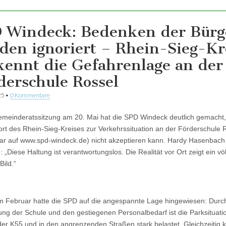
 Windeck: Bedenken der Bürg
den ignoriert – Rhein-Sieg-Kr
kennt die Gefahrenlage an der
derschule Rossel
25
•
0 Kommentare
emeinderatssitzung am 20. Mai hat die SPD Windeck deutlich gemacht,
ort des Rhein-Sieg-Kreises zur Verkehrssituation an der Förderschule 
ar auf www.spd-windeck.de) nicht akzeptieren kann. Hardy Hasenbach
te: „Diese Haltung ist verantwortungslos. Die Realität vor Ort zeigt ein völ
Bild.“
im Februar hatte die SPD auf die angespannte Lage hingewiesen: Durc
ung der Schule und den gestiegenen Personalbedarf ist die Parksituati
der K55 und in den angrenzenden Straßen stark belastet. Gleichzeitig