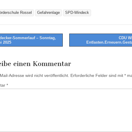
örderschule Rossel
Gefahrenlage
SPD-Windeck
ecker-Sommerlauf – Sonntag,
CDU Wi
ni 2025
Entlasten.Erneuern.Gest
tion
eibe einen Kommentar
ail-Adresse wird nicht veröffentlicht.
Erforderliche Felder sind mit
*
mar
tar
*