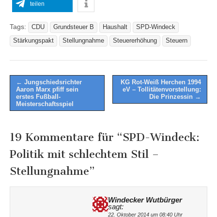
teilen
Tags:
CDU
Grundsteuer B
Haushalt
SPD-Windeck
Stärkungspakt
Stellungnahme
Steuererhöhung
Steuern
Post
← Jungschiedsrichter
KG Rot-Weiß Herchen 1994
Aaron Marx pfiff sein
eV – Tollitätenvorstellung:
navigation
erstes Fußball-
Die Prinzessin →
Meisterschaftsspiel
19 Kommentare für “
SPD-Windeck:
Politik mit schlechtem Stil –
Stellungnahme
”
Windecker Wutbürger
sagt:
22. Oktober 2014 um 08:40 Uhr