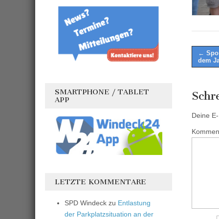
Post
← Spor
dem J
naviga
SMARTPHONE / TABLET
Schr
APP
Deine E-M
Kommen
LETZTE KOMMENTARE
SPD Windeck
zu
Entlastung
der Parkplatzsituation an der