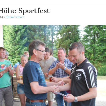
Höhe Sportfest
014
•
0 Kommentare