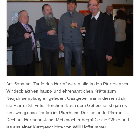
Am Sonntag „Taufe des Herrn“ waren alle in den Pfarreien von
Windeck aktiven haupt- und ehrenamtlichen Kräfte zum
Neujahrsempfang eingeladen. Gastgeber war in diesem Jahr
die Pfarrei St. Peter Herchen. Nach dem Gottesdienst gab es
ein zwangloses Treffen im Pfarrheim. Der Leitende Pfarrer,
Dechant Hermann-Josef Metzmacher begrüßte die Gäste und
las aus einer Kurzgeschichte von Willi Hoffsümmer.