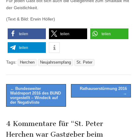
Für jeden Gast bot sich auch die Gelegenheit zum Smalltalk mit
der Geistlichkeit.
(Text & Bild: Erwin Höller)
teilen
teilen
teilen
teilen
Tags:
Herchen
Neujahrsempfang
St. Peter
Post
← Bundesweiter
Rathauserstürmung 2016
Waldreport 2016 des BUND
→
navigation
vorgestellt – Windeck auf
der Negativliste
4 Kommentare für “
St. Peter
Herchen war Gastgeber beim