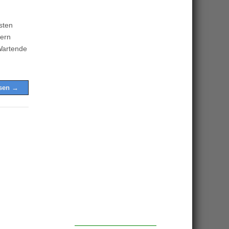
sten
ern
Wartende
esen →