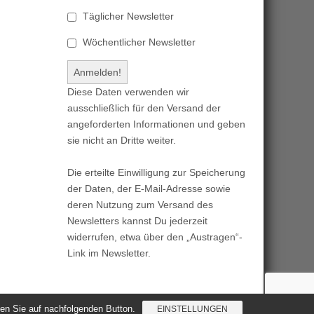
Täglicher Newsletter
Wöchentlicher Newsletter
Diese Daten verwenden wir
ausschließlich für den Versand der
angeforderten Informationen und geben
sie nicht an Dritte weiter.
Die erteilte Einwilligung zur Speicherung
der Daten, der E-Mail-Adresse sowie
deren Nutzung zum Versand des
Newsletters kannst Du jederzeit
widerrufen, etwa über den „Austragen“-
Link im Newsletter.
cken Sie auf nachfolgenden Button.
EINSTELLUNGEN
Magazine Basic
created by
c.bavota
.