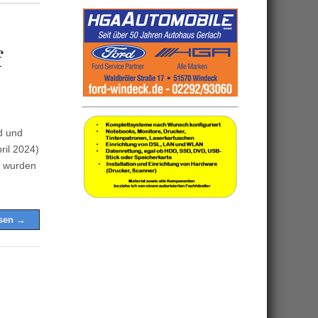
f
d und
ril 2024)
e wurden
esen →