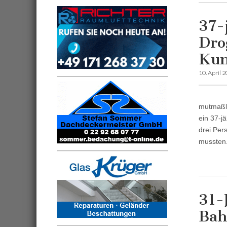
37-
Dro
Kun
10. April 
mutmaßli
ein 37-j
drei Per
mussten
31-
Bah