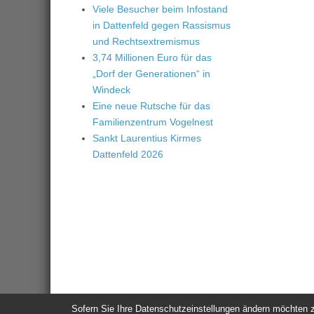
Viele Besucher beim Infostand
in Dattenfeld gegen Rassismus
und Rechtsextremismus
3,74 Millionen Euro für das
„Dorf der Generationen“ in
Windeck
Eine neue Rutsche für das
Familienzentrum Vogelnest
Sankt Laurentius Kirmes
Dattenfeld 2026
Sofern Sie Ihre Datenschutzeinstellungen ändern möchten z.B
© 2026
Windeck24
-
Impressum
/
Datenschutzerklärung
/
Nutzun