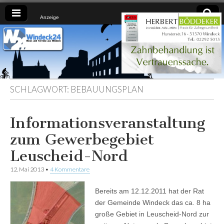
Anzeige
Windeck24
Nachrichten
aus dem
Ländchen
für das
Ländchen
SCHLAGWORT:
BEBAUUNGSPLAN
Informationsveranstaltung
zum Gewerbegebiet
Leuscheid-Nord
12. Mai 2013
•
4 Kommentare
Bereits am 12.12.2011 hat der Rat
der Gemeinde Windeck das ca. 8 ha
große Gebiet in Leuscheid-Nord zur