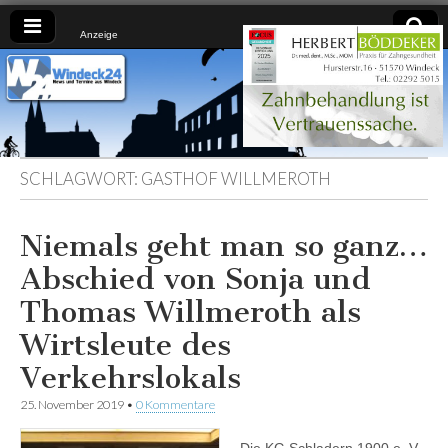
Anzeige
Windeck24
Nachrichten
aus dem
Ländchen
für das
Ländchen
SCHLAGWORT:
GASTHOF WILLMEROTH
Niemals geht man so ganz…
Abschied von Sonja und
Thomas Willmeroth als
Wirtsleute des
Verkehrslokals
25. November 2019
•
0 Kommentare
Die KG Schladern 1900 e. V.