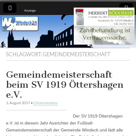
Anzeige
Windeck24
Nachrichten
aus dem
Ländchen
für das
Ländchen
SCHLAGWORT:
GEMEINDEMEISTERSCHAFT
Gemeindemeisterschaft
beim SV 1919 Öttershagen
e.V.
1. August 2017
•
0 Kommentare
Der SV 1919 Öttershagen
e.V. ist in diesem Jahr Ausrichter der Fußball-
Gemeindemeisterschaft der Gemeinde Windeck und lädt alle