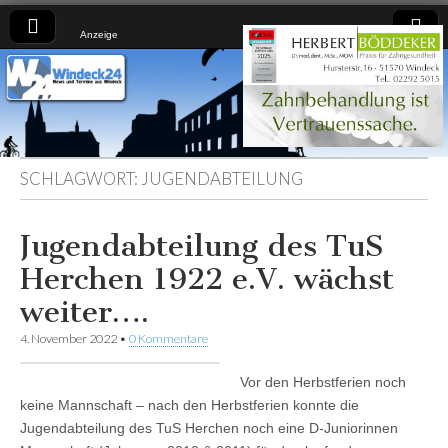
Anzeige
Windeck24
Nachrichten
aus dem
Ländchen
für das
Ländchen
SCHLAGWORT:
JUGENDABTEILUNG
Jugendabteilung des TuS
Herchen 1922 e.V. wächst
weiter….
4. November 2022
•
0 Kommentare
Vor den Herbstferien noch
keine Mannschaft – nach den Herbstferien konnte die
Jugendabteilung des TuS Herchen noch eine D-Juniorinnen