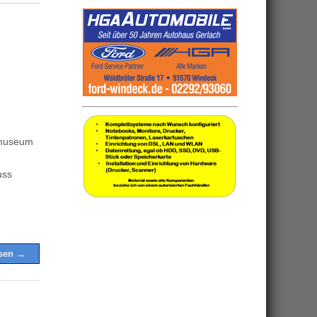
nmuseum
n
uss
esen →