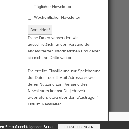
Täglicher Newsletter
Wöchentlicher Newsletter
Diese Daten verwenden wir
ausschließlich für den Versand der
angeforderten Informationen und geben
sie nicht an Dritte weiter.
Die erteilte Einwilligung zur Speicherung
der Daten, der E-Mail-Adresse sowie
deren Nutzung zum Versand des
Newsletters kannst Du jederzeit
widerrufen, etwa über den „Austragen“-
Link im Newsletter.
cken Sie auf nachfolgenden Button.
EINSTELLUNGEN
Magazine Basic
created by
c.bavota
.