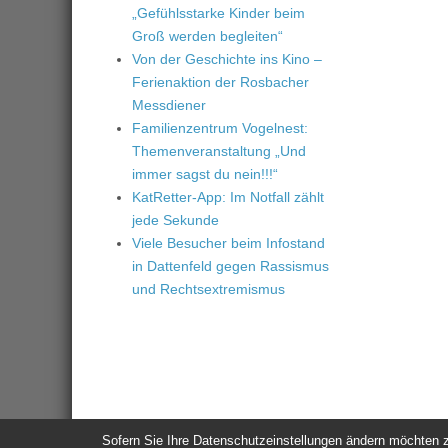
„Gefühlsstarke Kinder beim
Groß werden begleiten“
Von der Geschichte ins Kino –
Ferienaktion der Rosbacher
Messdiener
Familienzentrum Vogelnest:
Themenveranstaltung „Und
immer sagst du nein!!!“
KatRetter-App: Im Notfall zählt
jede Sekunde
Viele Besucher beim Infostand
in Dattenfeld gegen Rassismus
und Rechtsextremismus
Sofern Sie Ihre Datenschutzeinstellungen ändern möchten z.B
© 2026
Windeck24
-
Impressum
/
Datenschutzerklärung
/
Nutzun