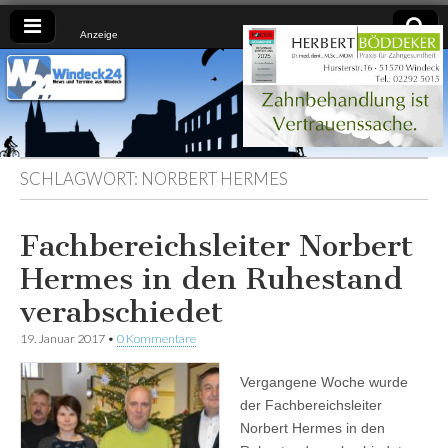
Anzeige
Windeck24
Nachrichten
aus dem
Ländchen
für das
Ländchen
SCHLAGWORT:
NORBERT HERMES
Fachbereichsleiter Norbert
Hermes in den Ruhestand
verabschiedet
19. Januar 2017
•
0 Kommentare
Vergangene Woche wurde
der Fachbereichsleiter
Norbert Hermes in den