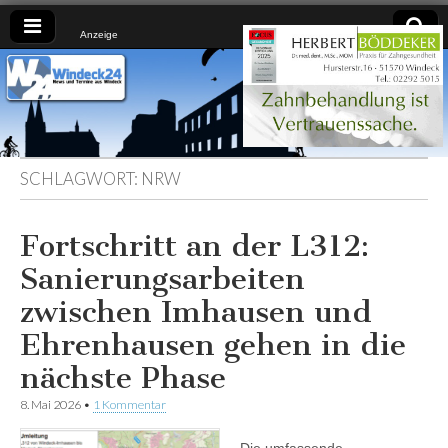
Anzeige
Windeck24
Nachrichten
aus dem
Ländchen
für das
Ländchen
SCHLAGWORT:
NRW
Fortschritt an der L312:
Sanierungsarbeiten
zwischen Imhausen und
Ehrenhausen gehen in die
nächste Phase
8. Mai 2026
•
1 Kommentar
Die umfassende