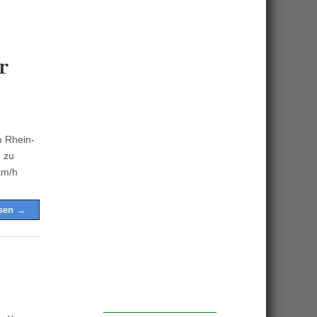
r
m Rhein-
 zu
km/h
esen →