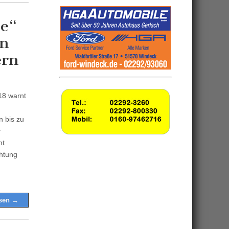
ke“
en
ern
18 warnt
n bis zu
r
ht
chtung
esen →