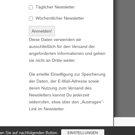
Täglicher Newsletter
Wöchentlicher Newsletter
Diese Daten verwenden wir
ausschließlich für den Versand der
angeforderten Informationen und geben
sie nicht an Dritte weiter.
Die erteilte Einwilligung zur Speicherung
der Daten, der E-Mail-Adresse sowie
deren Nutzung zum Versand des
Newsletters kannst Du jederzeit
widerrufen, etwa über den „Austragen“-
Link im Newsletter.
cken Sie auf nachfolgenden Button.
EINSTELLUNGEN
Magazine Basic
created by
c.bavota
.