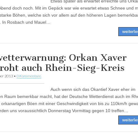
Etwas später als erwartet erreichte uns Ork
Abend doch noch. Mit im Gepäck war wie erwartet etwas Schnee und 
starke Böhen, welche sich vor allem auf den höheren Lagen bemerkba
. In Rosbach und Mauel…
weiterl
etterwarnung: Orkan Xaver
roht auch Rhein-Sieg-Kreis
er 2013
•
0 Kommentare
Auch wenn sich das Okantief Xaver eher im
en Raum bemerkbar macht, hat der Deutsche Wetterdienst auch im Rhe
r orkanartigen Böen mit einer Geschwindigkeit von bis zu 110km/h gewa
den uns voraussichtlich Donnerstag Vormittag gegen 10 treffen…
weiterl