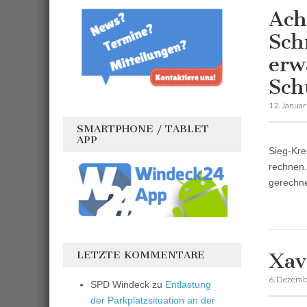
Ach
Sch
erw
Sch
12. Janua
SMARTPHONE / TABLET
APP
Sieg-Kre
rechnen.
gerechn
LETZTE KOMMENTARE
Xav
6. Dezemb
SPD Windeck
zu
Entlastung
der Parkplatzsituation an der