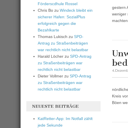
Förderscdhule Rossel
gestern 
Chris Bo
zu
Windeck bleibt ein
weniger 
sicherer Hafen: SozialPlus
machten
erfolgreich gegen die
Bezahlkarte
Thomas Lukisch
zu
SPD-
Antrag zu Straßenbeiträgen
war rechtlich nicht belastbar
Unw
Harald Löcher
zu
SPD-Antrag
bed
zu Straßenbeiträgen war
rechtlich nicht belastbar
4. Dezemb
Dieter Vollmer
zu
SPD-Antrag
zu Straßenbeiträgen war
rechtlich nicht belastbar
nördlich
Kreis vo
Böen wer
NEUESTE BEITRÄGE
KatRetter-App: Im Notfall zählt
jede Sekunde