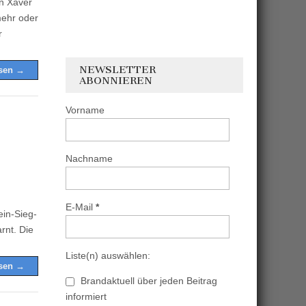
an Xaver
mehr oder
r
NEWSLETTER
esen →
ABONNIEREN
Vorname
Nachname
E-Mail
*
in-Sieg-
rnt. Die
Liste(n) auswählen:
esen →
Brandaktuell über jeden Beitrag
informiert