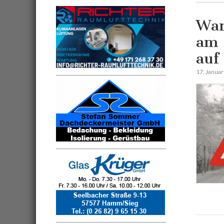
War
am 
auf
17. Janua