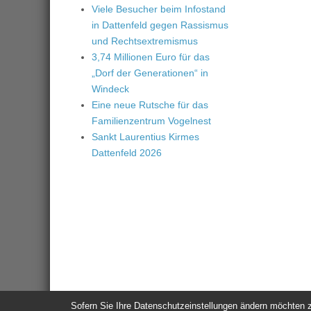
Viele Besucher beim Infostand
in Dattenfeld gegen Rassismus
und Rechtsextremismus
3,74 Millionen Euro für das
„Dorf der Generationen“ in
Windeck
Eine neue Rutsche für das
Familienzentrum Vogelnest
Sankt Laurentius Kirmes
Dattenfeld 2026
Sofern Sie Ihre Datenschutzeinstellungen ändern möchten z.B
© 2026
Windeck24
-
Impressum
/
Datenschutzerklärung
/
Nutzun