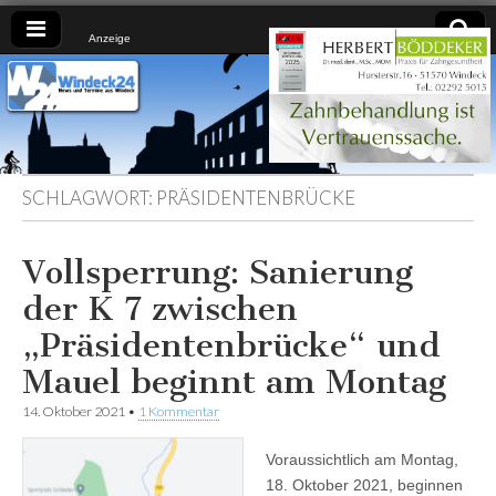
Anzeige
Windeck24
Nachrichten
aus dem
Ländchen
für das
Ländchen
SCHLAGWORT:
PRÄSIDENTENBRÜCKE
Vollsperrung: Sanierung
der K 7 zwischen
„Präsidentenbrücke“ und
Mauel beginnt am Montag
14. Oktober 2021
•
1 Kommentar
Voraussichtlich am Montag,
18. Oktober 2021, beginnen