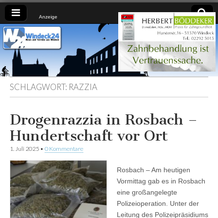
Anzeige
Windeck24
Nachrichten
aus dem
Ländchen
für das
Ländchen
SCHLAGWORT:
RAZZIA
Drogenrazzia in Rosbach –
Hundertschaft vor Ort
1. Juli 2025
•
0 Kommentare
Rosbach – Am heutigen
Vormittag gab es in Rosbach
eine großangelegte
Polizeioperation. Unter der
Leitung des Polizeipräsidiums