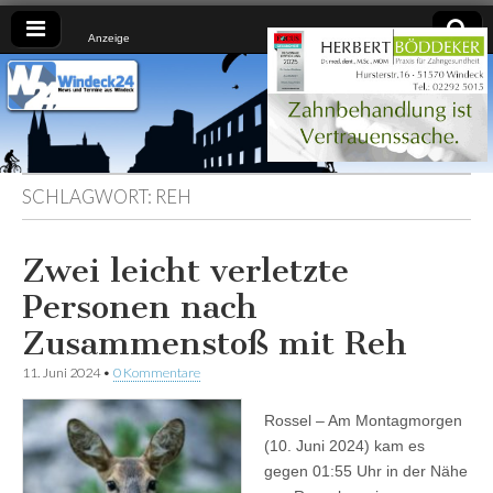
Anzeige
Windeck24
Nachrichten
aus dem
Ländchen
für das
Ländchen
SCHLAGWORT:
REH
Zwei leicht verletzte
Personen nach
Zusammenstoß mit Reh
11. Juni 2024
•
0 Kommentare
Rossel – Am Montagmorgen
(10. Juni 2024) kam es
gegen 01:55 Uhr in der Nähe