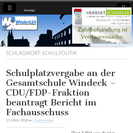
Anzeige
Windeck24
Nachrichten
aus dem
Ländchen
für das
Ländchen
SCHLAGWORT:
SCHULPOLITIK
Schulplatzvergabe an der
Gesamtschule Windeck –
CDU/FDP-Fraktion
beantragt Bericht im
Fachausschuss
15. März 2026
•
1 Kommentar
[Text & Bild von: Evelyn