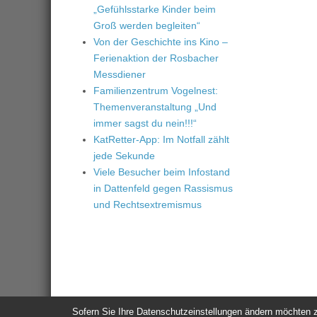
„Gefühlsstarke Kinder beim
Groß werden begleiten“
Von der Geschichte ins Kino –
Ferienaktion der Rosbacher
Messdiener
Familienzentrum Vogelnest:
Themenveranstaltung „Und
immer sagst du nein!!!“
KatRetter-App: Im Notfall zählt
jede Sekunde
Viele Besucher beim Infostand
in Dattenfeld gegen Rassismus
und Rechtsextremismus
Sofern Sie Ihre Datenschutzeinstellungen ändern möchten z.B
© 2026
Windeck24
-
Impressum
/
Datenschutzerklärung
/
Nutzun