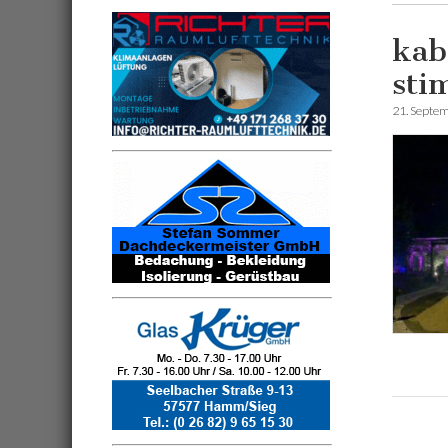
kab
sti
21. Septe