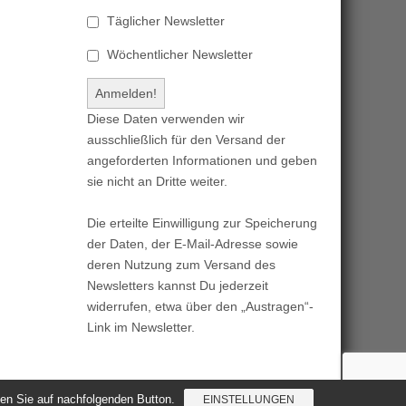
Täglicher Newsletter
Wöchentlicher Newsletter
Diese Daten verwenden wir
ausschließlich für den Versand der
angeforderten Informationen und geben
sie nicht an Dritte weiter.
Die erteilte Einwilligung zur Speicherung
der Daten, der E-Mail-Adresse sowie
deren Nutzung zum Versand des
Newsletters kannst Du jederzeit
widerrufen, etwa über den „Austragen“-
Link im Newsletter.
cken Sie auf nachfolgenden Button.
EINSTELLUNGEN
Magazine Basic
created by
c.bavota
.