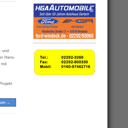
- und
ter Hans-
 mit
Projekt
esen →