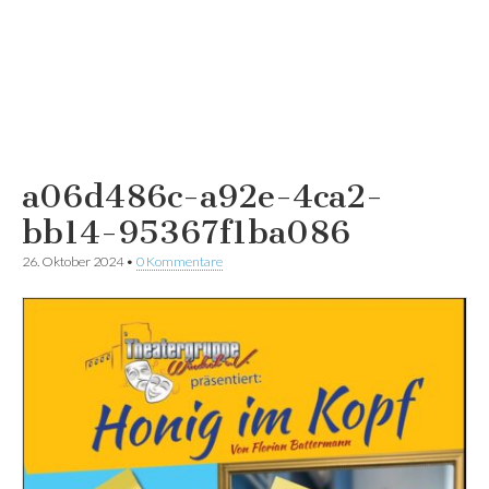
a06d486c-a92e-4ca2-
bb14-95367f1ba086
26. Oktober 2024
•
0 Kommentare