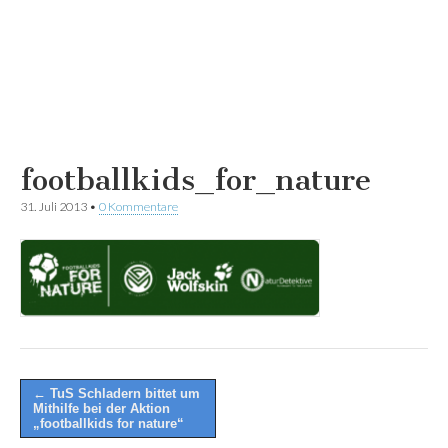
footballkids_for_nature
31. Juli 2013
•
0 Kommentare
Post
← TuS Schladern bittet um
Mithilfe bei der Aktion
navigation
„footballkids for nature“