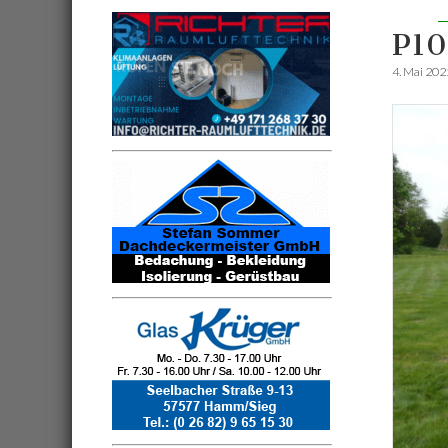
P1
4. Mai 202