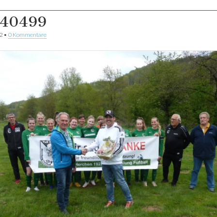
040499
2
•
0 Kommentare