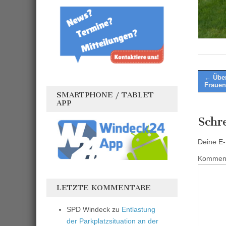
Post
← Über
Frauen
naviga
SMARTPHONE / TABLET
APP
Schr
Deine E-M
Kommen
LETZTE KOMMENTARE
SPD Windeck
zu
Entlastung
der Parkplatzsituation an der