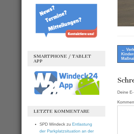
Post
← Verk
Kinder
SMARTPHONE / TABLET
naviga
Maßna
APP
Schr
Deine E-M
Kommen
LETZTE KOMMENTARE
SPD Windeck
zu
Entlastung
der Parkplatzsituation an der