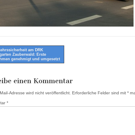
ehrssicherheit am DRK
garten Zauberwald: Erste
tion
hmen genehmigt und umgesetzt
eibe einen Kommentar
ail-Adresse wird nicht veröffentlicht.
Erforderliche Felder sind mit
*
mar
tar
*