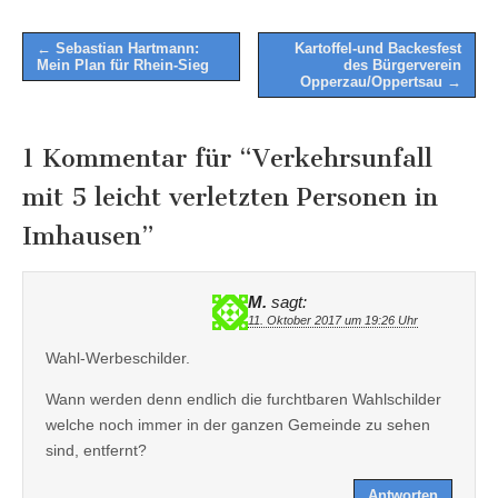
Post
← Sebastian Hartmann:
Kartoffel-und Backesfest
Mein Plan für Rhein-Sieg
des Bürgerverein
navigation
Opperzau/Oppertsau →
1 Kommentar für “
Verkehrsunfall
mit 5 leicht verletzten Personen in
Imhausen
”
M.
sagt:
11. Oktober 2017 um 19:26 Uhr
Wahl-Werbeschilder.
Wann werden denn endlich die furchtbaren Wahlschilder
welche noch immer in der ganzen Gemeinde zu sehen
sind, entfernt?
Antworten