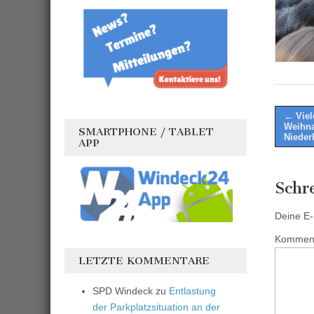
Post
← Viel
Weihna
SMARTPHONE / TABLET
naviga
Nieder
APP
Schr
Deine E-M
Kommen
LETZTE KOMMENTARE
SPD Windeck
zu
Entlastung
der Parkplatzsituation an der