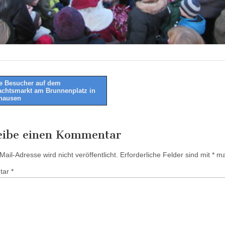
e Besucher auf dem
chtsmarkt am Brunnenplatz in
tion
hausen
eibe einen Kommentar
ail-Adresse wird nicht veröffentlicht.
Erforderliche Felder sind mit
*
mar
tar
*