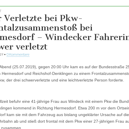
T
r Verletzte bei Pkw-
ntalzusammenstoß bei
mesdorf – Windecker Fahreri
wer verletzt
019
•
0 Kommentare
Abend (25.07.2019), gegen 20:00 Uhr kam es auf der Bundesstraße 2
n Hermesdorf und Reichshof-Denklingen zu einem Frontalzusammenst
kw, der drei schwerverletzte und eine leichtverletzte Person forderte.
llzeit befuhr eine 41-jährige Frau aus Windeck mit einem Pkw die Bun
klingen kommend in Richtung Hermesdorf. Etwa 200 m vor dem Ortse
rf kam sie mit dem Fahrzeug aus bislang ungeklärter Ursache auf die
rbahn ab und stieß dort frontal mit dem Pkw einer 27-jährigen Frau a
l zusammen.