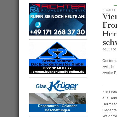
BLAULICH
Vie
Fro
Her
sch
26. Juli 2
Gestern 
zwische
zweier P
Zur Unfa
aus Den
Hermesdo
Gegenfah
Waldbrö