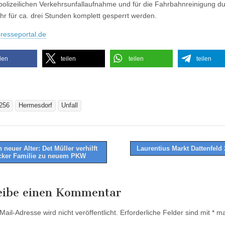
 polizeilichen Verkehrsunfallaufnahme und für die Fahrbahnreinigung du
r für ca. drei Stunden komplett gesperrt werden.
resseportal.de
ilen
teilen
teilen
teilen
256
Hermesdorf
Unfall
neuer Alter: Det Müller verhilft
Laurentius Markt Dattenfeld
ker Familie zu neuem PKW
tion
eibe einen Kommentar
ail-Adresse wird nicht veröffentlicht.
Erforderliche Felder sind mit
*
mar