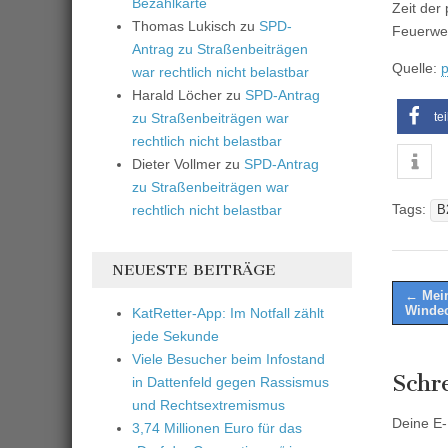
Bezahlkarte
Zeit der
Thomas Lukisch
zu
SPD-
Feuerweh
Antrag zu Straßenbeiträgen
Quelle:
p
war rechtlich nicht belastbar
Harald Löcher
zu
SPD-Antrag
te
zu Straßenbeiträgen war
rechtlich nicht belastbar
Dieter Vollmer
zu
SPD-Antrag
zu Straßenbeiträgen war
Tags:
rechtlich nicht belastbar
B
NEUESTE BEITRÄGE
Post
← Mein 
Windec
KatRetter-App: Im Notfall zählt
naviga
jede Sekunde
Viele Besucher beim Infostand
Schr
in Dattenfeld gegen Rassismus
und Rechtsextremismus
Deine E-M
3,74 Millionen Euro für das