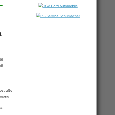
n
56
oß
destraße
ingang
us