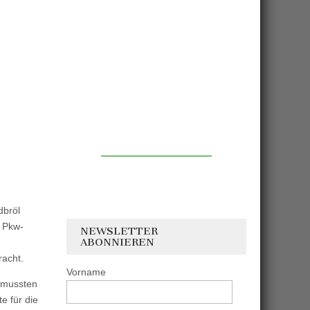
dbröl
r Pkw-
NEWSLETTER
ABONNIEREN
acht.
Vorname
 mussten
e für die