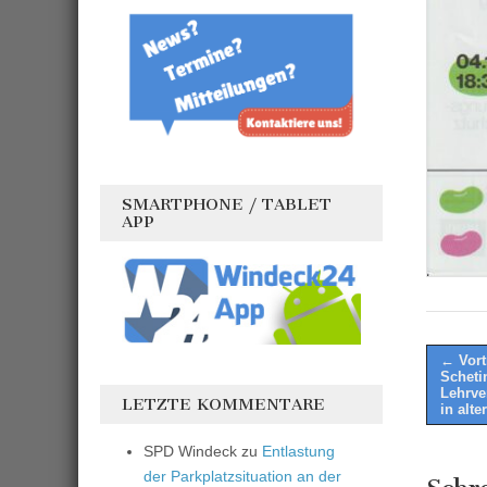
SMARTPHONE / TABLET
APP
Post
← Vort
Scheti
naviga
Lehrve
LETZTE KOMMENTARE
in alt
SPD Windeck
zu
Entlastung
der Parkplatzsituation an der