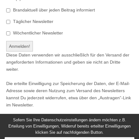
Brandaktuell über jeden Beitrag informiert
Täglicher Newsletter
Wöchentlicher Newsletter
Diese Daten verwenden wir ausschließlich für den Versand der
angeforderten Informationen und geben sie nicht an Dritte
weiter.
Die erteilte Einwilligung zur Speicherung der Daten, der E-Mail-
Adresse sowie deren Nutzung zum Versand des Newsletters
kannst Du jederzeit widerrufen, etwa über den „Austragen“-Link
im Newsletter.
Sofern Sie Ihre Datenschutzeinstellungen ändern möchten z.B.
Erteilung von Einwilligungen, Widerruf bereits erteilter Einwilligungen
klicken Sie auf nachfolgenden Button.
© 2026
Windeck24
-
Impressum
/
Datenschutzerklärung
/