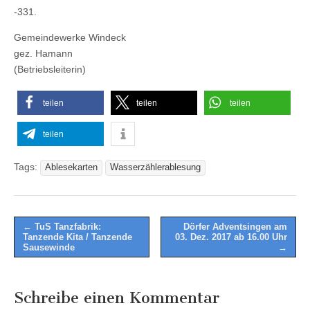
-331.
Gemeindewerke Windeck
gez. Hamann
(Betriebsleiterin)
teilen
teilen
teilen
teilen
Tags:
Ablesekarten
Wasserzählerablesung
Post
← TuS Tanzfabrik:
Dörfer Adventsingen am
Tanzende Kita / Tanzende
03. Dez. 2017 ab 16.00 Uhr
navigation
Sausewinde
→
Schreibe einen Kommentar