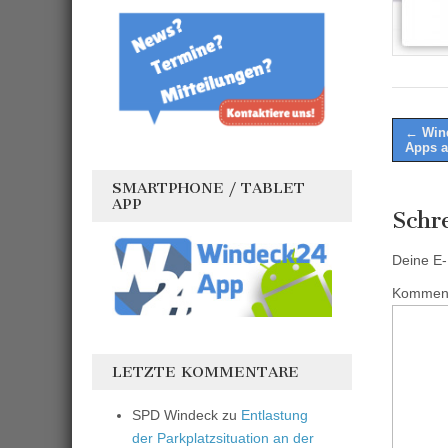
Post
← Wind
Apps a
naviga
SMARTPHONE / TABLET
APP
Schr
Deine E-M
Kommen
LETZTE KOMMENTARE
SPD Windeck
zu
Entlastung
der Parkplatzsituation an der