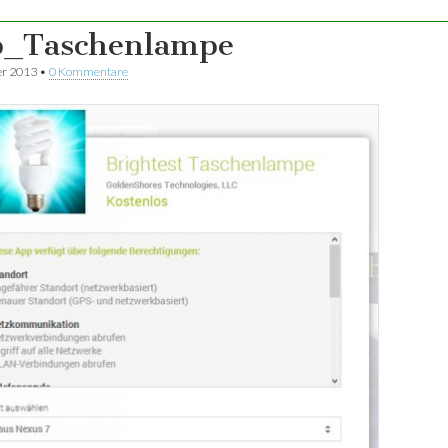
_Taschenlampe
er 2013
•
0 Kommentare