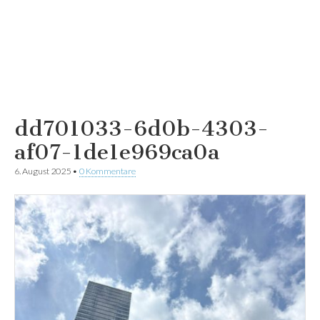
dd701033-6d0b-4303-
af07-1de1e969ca0a
6. August 2025
•
0 Kommentare