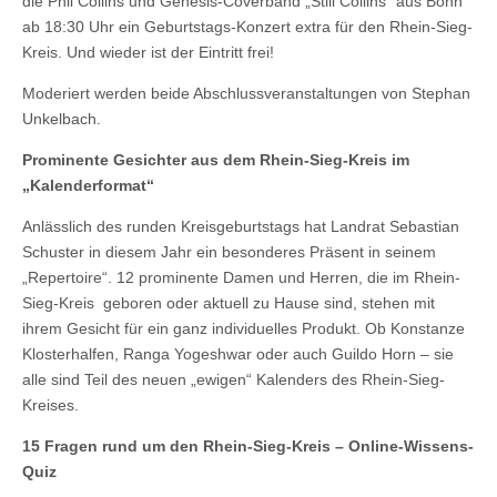
die Phil Collins und Genesis-Coverband „Still Collins“ aus Bonn
ab 18:30 Uhr ein Geburtstags-Konzert extra für den Rhein-Sieg-
Kreis. Und wieder ist der Eintritt frei!
Moderiert werden beide Abschlussveranstaltungen von Stephan
Unkelbach.
Prominente Gesichter aus dem Rhein-Sieg-Kreis im
„Kalenderformat“
Anlässlich des runden Kreisgeburtstags hat Landrat Sebastian
Schuster in diesem Jahr ein besonderes Präsent in seinem
„Repertoire“. 12 prominente Damen und Herren, die im Rhein-
Sieg-Kreis geboren oder aktuell zu Hause sind, stehen mit
ihrem Gesicht für ein ganz individuelles Produkt. Ob Konstanze
Klosterhalfen, Ranga Yogeshwar oder auch Guildo Horn – sie
alle sind Teil des neuen „ewigen“ Kalenders des Rhein-Sieg-
Kreises.
15 Fragen rund um den Rhein-Sieg-Kreis – Online-Wissens-
Quiz