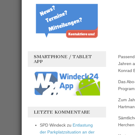
SMARTPHONE / TABLET
Passend 
APP
Jahren a
Konrad B
Das Abo
Program
Zum Jah
Hartmann
LETZTE KOMMENTARE
Sämtlich
Herchen 
SPD Windeck
zu
Entlastung
der Parkplatzsituation an der