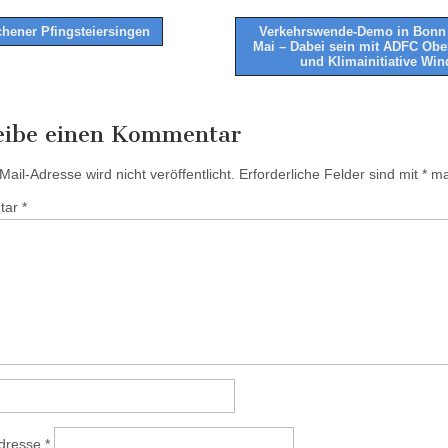
hener Pfingsteiersingen
Verkehrswende-Demo in Bonn
Mai – Dabei sein mit ADFC Obe
tion
und Klimainitiative Wi
eibe einen Kommentar
ail-Adresse wird nicht veröffentlicht.
Erforderliche Felder sind mit
*
mar
tar
*
Adresse
*