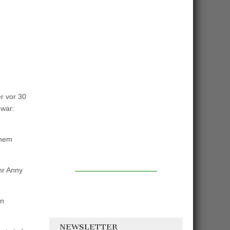
r vor 30
 war:
inem
hr Anny
in
NEWSLETTER