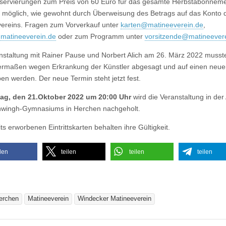
servierungen zum Preis von 60 Euro für das gesamte Herbstabonneme
t möglich, wie gewohnt durch Überweisung des Betrags auf das Konto 
ereins. Fragen zum Vorverkauf unter
karten@matineeverein.de
,
matineeverein.de
oder zum Programm unter
vorsitzende@matineever
nstaltung mit Rainer Pause und Norbert Alich am 26. März 2022 musst
rmaßen wegen Erkrankung der Künstler abgesagt und auf einen neue
en werden. Der neue Termin steht jetzt fest.
tag, den 21.Oktober 2022 um 20:00 Uhr
wird die Veranstaltung in der
hwingh-Gymnasiums in Herchen nachgeholt.
ts erworbenen Eintrittskarten behalten ihre Gültigkeit.
ilen
teilen
teilen
teilen
erchen
Matineeverein
Windecker Matineeverein