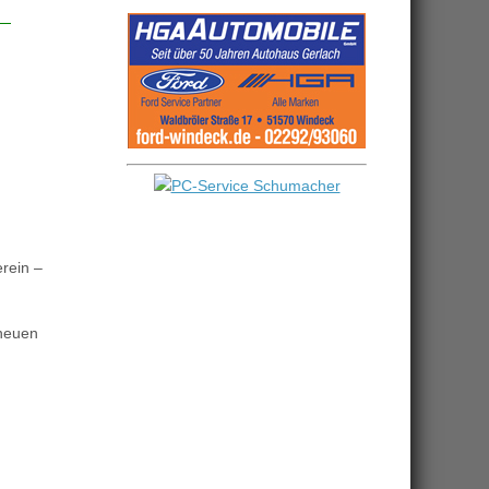
rein –
 neuen