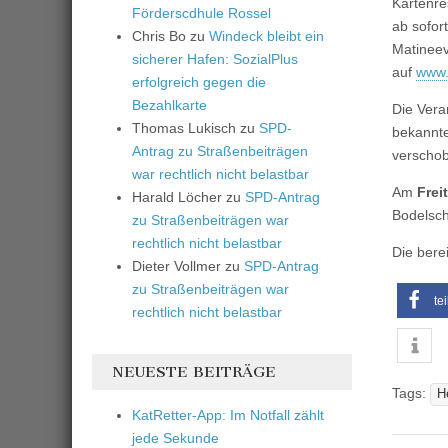
Kartenre
Förderscdhule Rossel
ab sofor
Chris Bo
zu
Windeck bleibt ein
Matineev
sicherer Hafen: SozialPlus
auf
www.
erfolgreich gegen die
Bezahlkarte
Die Vera
Thomas Lukisch
zu
SPD-
bekannte
Antrag zu Straßenbeiträgen
verschob
war rechtlich nicht belastbar
Am
Frei
Harald Löcher
zu
SPD-Antrag
Bodelsc
zu Straßenbeiträgen war
rechtlich nicht belastbar
Die berei
Dieter Vollmer
zu
SPD-Antrag
zu Straßenbeiträgen war
te
rechtlich nicht belastbar
NEUESTE BEITRÄGE
Tags:
H
KatRetter-App: Im Notfall zählt
jede Sekunde