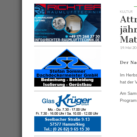
KULTUR
Att
jäh
Mat
19. Mai 2
Der Nac
Im Herbs
hat der 
Am Samst
Programm