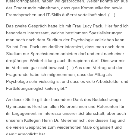
Kieferorthopäden, haben wir gesprochen. Weiter konnte ich aus
der Fragerunde mitnehmen, dass gute Kommunikation sowie
Fremdsprachen und IT-Skills äußerst vorteilhaft sind. (…)
Das zweite Gespräch hatte ich mit Frau Lucy Pack. Hier fand ich
besonders interessant, welche bestimmten Spezialisierungen
man noch nach dem Studium der Psychologie vollziehen kann.
So hat Frau Pack uns darüber informiert, dass man nach dem
Studium nur Sprechstunden anbieten darf und erst nach einer
dreijährigen Weiterbildung auch therapieren darf. Dies war mir
im Vorhinein gar nicht bewusst. (…) Aus dem Vortrag und der
Fragerunde habe ich mitgenommen, dass der Alltag als
Psychologe sehr vielseitig ist und dass es viele Arbeitsfelder und
Fortbildungsmöglichkeiten gibt.“
An dieser Stelle gilt der besondere Dank des Bodelschwingh-
Gymnasiums Herchen allen Referentinnen und Referenten für
ihr Engagement im Interesse unserer Schülerschaft, aber auch
unserem Kollegen Herrn Dr. Meierhenrich, der diesen Tag und
die vielen Gespräche zum wiederholten Male organisiert und
damit ermöglicht hat.