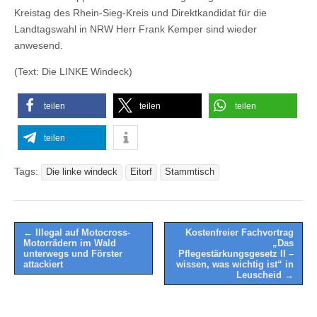
Kreistag des Rhein-Sieg-Kreis und Direktkandidat für die
Landtagswahl in NRW Herr Frank Kemper sind wieder
anwesend.
(Text: Die LINKE Windeck)
teilen
teilen
teilen
teilen
Tags:
Die linke windeck
Eitorf
Stammtisch
Post
← Illegal auf Motocross-
Kostenfreier Fachvortrag
Motorrädern im Wald
„Das
navigation
unterwegs und Förster
Pflegestärkungsgesetz II –
attackiert
wissen, was wichtig ist“ in
Leuscheid →