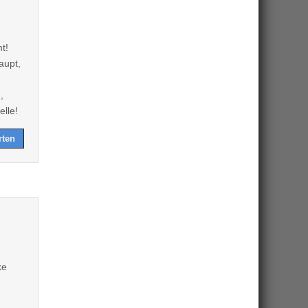
t!
aupt,
,
lle!
rten
ke