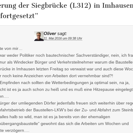
erung der Siegbrücke (L312) in Imhause
fortgesetzt
”
Oliver
sagt:
11. Mai 2016 um 09:38 Uhr
te von mir…
war weder Politiker noch bautechnischer Sachverständiger, nein, ich fr
nur als Windecker Bürger und Verkehrsteilnehmer warum die Baustelle
rücke in Imhausen letzten Freitag so verwaist war und auch diese Wo
r noch keine Anzeichen von Arbeiten dort vernehmbar sind?!
mpfinden nach sollten die Wetterbedingungen ja optimal sein, na ja,
eicht ist es ja auch schon zu heiß und es muß eine Hitzepause eingelegt
en….
ürger der umliegenden Dörfer jedenfalls freuen sich weiterhin über re
fahrtsbetrieb der Baustellen-LKW’s bei der Zu- und Abfahrt zum Stein
alles halb so wild, man ist es ja bereits von der ehemaligen
übergangsbaustelle“ gewohnt das sich die Arbeiten um Wochen und
te verzögern….