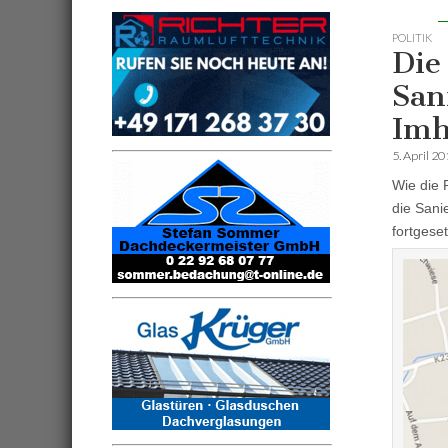
POLITIK
Die
San
Imh
5. April 2
Wie die 
die Sani
fortgeset