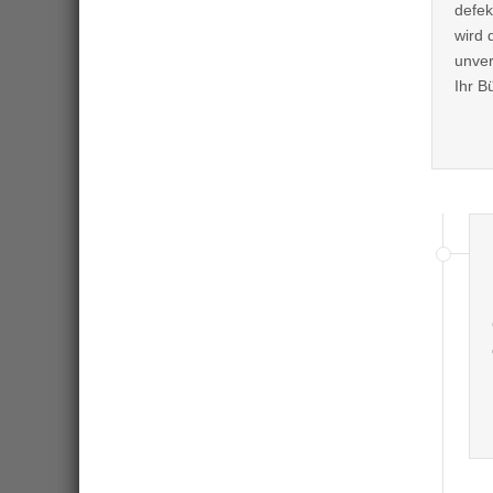
defek
wird 
unver
Ihr B