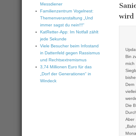
Sani
Messdiener
Familienzentrum Vogelnest:
wird 
Themenveranstaltung „Und
immer sagst du nein!!!“
KatRetter-App: Im Notfall zählt
jede Sekunde
Viele Besucher beim Infostand
Upda
in Dattenfeld gegen Rassismus
Bin z
und Rechtsextremismus
mich 
3,74 Millionen Euro für das
Siegb
„Dorf der Generationen“ in
bishe
Windeck
Dem E
viell
werd
Die B
Durch
Aber 
„Bahn
Mona