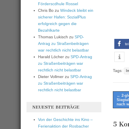
Förderscdhule Rossel
Chris Bo
zu
Windeck bleibt ein
sicherer Hafen: SozialPlus
erfolgreich gegen die
Bezahlkarte
Thomas Lukisch
zu
SPD-
Antrag zu Straßenbeiträgen
te
war rechtlich nicht belastbar
Harald Löcher
zu
SPD-Antrag
zu Straßenbeiträgen war
rechtlich nicht belastbar
Tags:
I
Dieter Vollmer
zu
SPD-Antrag
zu Straßenbeiträgen war
rechtlich nicht belastbar
Post
← 2-gl
Siegtal
naviga
nach w
NEUESTE BEITRÄGE
Von der Geschichte ins Kino –
5 Ko
Ferienaktion der Rosbacher