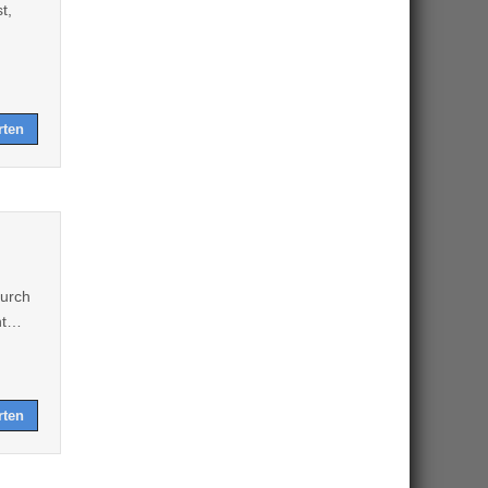
t,
rten
urch
rnt…
rten