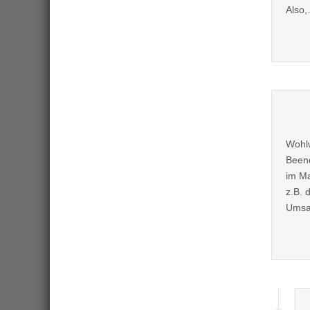
Also,
Wohlw
Beend
im Ma
z.B. 
Umsa