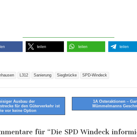
ilen
teilen
teilen
teilen
mhausen
L312
Sanierung
Siegbrücke
SPD-Windeck
eisiger Ausbau der
1A Osteraktionen – Ga
strecke für den Güterverkehr ist
Mümmelmanns Gesch
tion
ie vor keine Option
mmentare für “
Die SPD Windeck informie