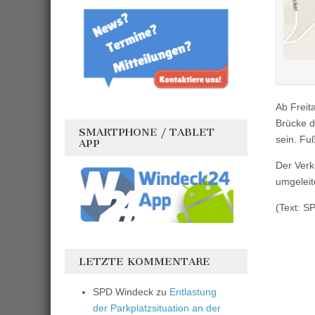
Ab Freita
Brücke d
SMARTPHONE / TABLET
sein. Fu
APP
Der Verk
umgeleit
(Text: S
LETZTE KOMMENTARE
SPD Windeck
zu
Entlastung
der Parkplatzsituation an der