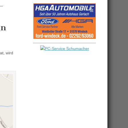
in
t, wird