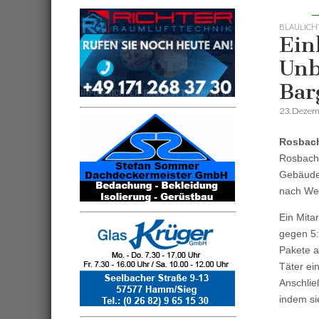
BLAULICH
Ein
Unb
Bar
23. Dezem
Rosbac
Rosbach 
Gebäude 
nach We
Ein Mita
gegen 5:
Pakete au
Täter ei
Anschlie
indem si