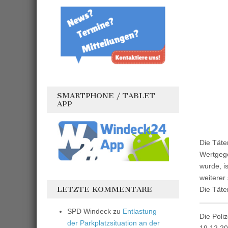
SMARTPHONE / TABLET
APP
Die Täte
Wertgeg
wurde, i
weiterer
LETZTE KOMMENTARE
Die Täte
SPD Windeck
zu
Entlastung
Die Poli
der Parkplatzsituation an der