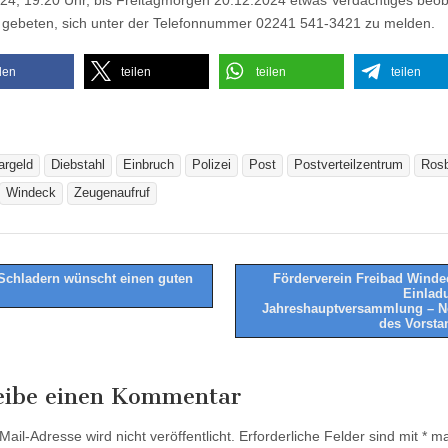
24, 19:20 Uhr, bis Freitagmorgen 20.12.2024 etwas Verdächtiges beob
d gebeten, sich unter der Telefonnummer 02241 541-3421 zu melden.
ilen
teilen
teilen
teilen
argeld
Diebstahl
Einbruch
Polizei
Post
Postverteilzentrum
Ros
Windeck
Zeugenaufruf
chladern wünscht einen guten
Förderverein Freibad Windec
Einlad
tion
Jahreshauptversammlung – 
des Vorst
eibe einen Kommentar
ail-Adresse wird nicht veröffentlicht.
Erforderliche Felder sind mit
*
mar