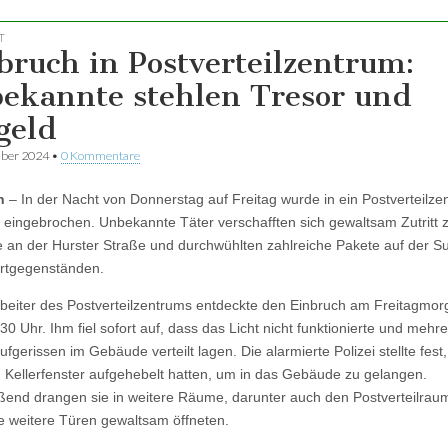
T
bruch in Postverteilzentrum:
ekannte stehlen Tresor und
geld
ber 2024
•
0 Kommentare
h
– In der Nacht von Donnerstag auf Freitag wurde in ein Postverteilze
eingebrochen. Unbekannte Täter verschafften sich gewaltsam Zutritt
an der Hurster Straße und durchwühlten zahlreiche Pakete auf der S
rtgegenständen.
rbeiter des Postverteilzentrums entdeckte den Einbruch am Freitagmo
30 Uhr. Ihm fiel sofort auf, dass das Licht nicht funktionierte und mehr
fgerissen im Gebäude verteilt lagen. Die alarmierte Polizei stellte fest
n Kellerfenster aufgehebelt hatten, um in das Gebäude zu gelangen.
ßend drangen sie in weitere Räume, darunter auch den Postverteilraum
e weitere Türen gewaltsam öffneten.