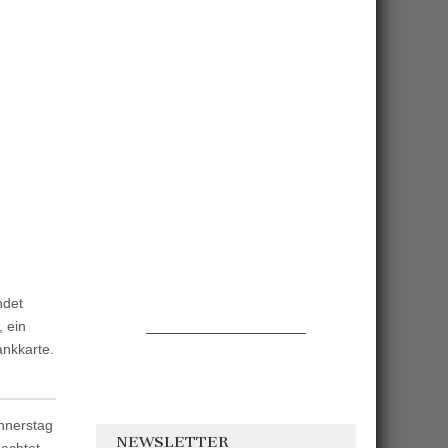
ndet
, ein
ankkarte.
onnerstag
NEWSLETTER