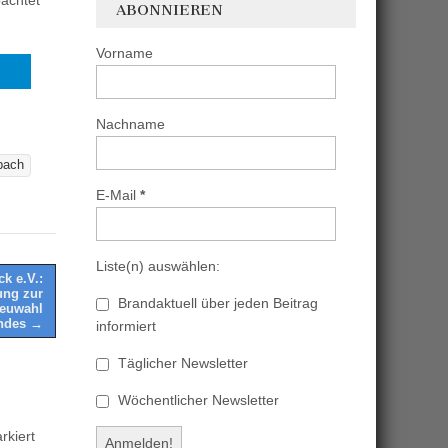
achtet
ABONNIEREN
Vorname
Nachname
bach
E-Mail
*
Liste(n) auswählen:
k e.V.:
ung zur
Brandaktuell über jeden Beitrag
Neuwahl
andes →
informiert
Täglicher Newsletter
Wöchentlicher Newsletter
kiert