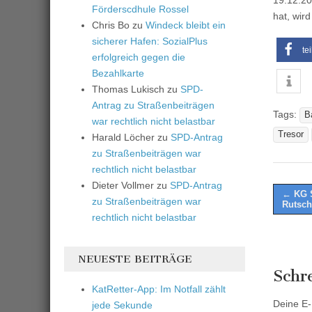
19.12.20
Förderscdhule Rossel
hat, wir
Chris Bo
zu
Windeck bleibt ein
sicherer Hafen: SozialPlus
te
erfolgreich gegen die
Bezahlkarte
Thomas Lukisch
zu
SPD-
Antrag zu Straßenbeiträgen
Tags:
B
war rechtlich nicht belastbar
Tresor
Harald Löcher
zu
SPD-Antrag
zu Straßenbeiträgen war
rechtlich nicht belastbar
Dieter Vollmer
zu
SPD-Antrag
Post
← KG S
zu Straßenbeiträgen war
Rutsch
naviga
rechtlich nicht belastbar
NEUESTE BEITRÄGE
Schr
KatRetter-App: Im Notfall zählt
Deine E-M
jede Sekunde