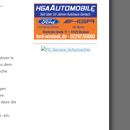
ntrum in
 zu dem
uche
rgen
ere
, dass die
, ein,