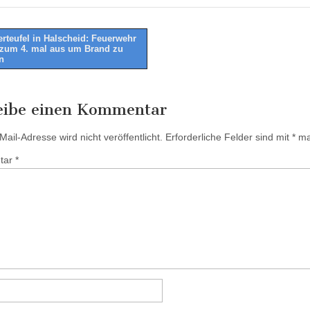
rteufel in Halscheid: Feuerwehr
 zum 4. mal aus um Brand zu
tion
n
eibe einen Kommentar
ail-Adresse wird nicht veröffentlicht.
Erforderliche Felder sind mit
*
mar
tar
*