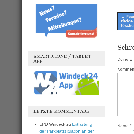
Post
← Feue
rückte
naviga
lösche
Schr
SMARTPHONE / TABLET
Deine E-M
APP
Kommen
LETZTE KOMMENTARE
SPD Windeck
zu
Entlastung
Name
*
der Parkplatzsituation an der